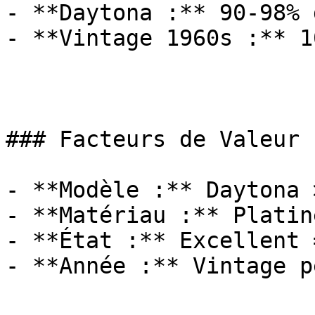
- **Daytona :** 90-98% 
- **Vintage 1960s :** 1
### Facteurs de Valeur

- **Modèle :** Daytona 
- **Matériau :** Platin
- **État :** Excellent 
- **Année :** Vintage p