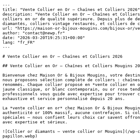
---
title: "Vente Collier en Or — Chaînes et Colliers 2026"
description: "Vente Collier en Or — Chaînes et Colliers Mougins 2026 Bienvenue chez Maison Or & Bijoux Mougins, votre destination privilégiée pour l’acquisition de colliers en or de qualité supérieure. Depuis plus de deux décennies, nous proposons sélection complète de colliers : chaînes fines, sautoirs, colliers avec pendentifs diamantés, colliers vintage restaurés, et colliers de créateurs […]"
url: "https://maison-or-bijoux-mougins.com/bijoux-or/vente-collier-or/"
author: "contact@newp.fr"
date: "2026-03-20T19:25:31+00:00"
lang: "fr_FR"
---

# Vente Collier en Or — Chaînes et Colliers 2026

## Vente Collier en Or — Chaînes et Colliers Mougins 2026

Bienvenue chez Maison Or & Bijoux Mougins, votre destination privilégiée pour l'acquisition de colliers en or de qualité supérieure. Depuis plus de deux décennies, nous proposons sélection complète de colliers : chaînes fines, sautoirs, colliers avec pendentifs diamantés, colliers vintage restaurés, et colliers de créateurs renommés. Chaque collier proposé en *vente collier en or* est certifié authentique, poidé précisément, et accompagné documentation complète. Qu'il s'agisse chaîne or jaune classique, or blanc contemporain, ou or rose tendance, nous sélectionnons pièces élégantes garantissant qualité et durabilité. Notre équipe de joailliers professionnels vous guide avec expertise pour trouver collier parfait adaptant votre style et occasions. Pour la *vente collier or à Mougins*, nous offrons sélection exhaustive et service personnalisé depuis 20 ans.

La *vente collier en or* chez Maison Or & Bijoux Mougins repose sur authenticité et diversité. Chaque collier proposé est testé, certifié, accompagné garantie authenticité or 100% massif, aucune contrefaçon. Si collier porte pendentif diamanté, certificats GIA/HRD fournis. Nos clients — femmes, hommes, couples, occasions spéciales — nous confient leurs choix car savent offrons qualité, honnêteté, service impeccable. Pour la *vente collier or à Mougins*, nous honorons chaque client avec expertise et sérieux.

![Collier or diamants — vente collier or Mougins](/wp-content/uploads/images/optimized-bijoux/collier-en-or-splendide---pierres-pr-cieuses---diamants---pendentif-papillon.webp)

### Notre Sélection de *Vente Collier Or* — Variété Complète

Chez Maison Or & Bijoux Mougins, notre *vente collier en or* couvre : chaînes fines (2-5g, or 14K/18K), chaînes maille épaisse (8-20g, or 18K/22K), sautoirs longs (80-120cm, poids variable), colliers avec pendentifs simples, colliers avec pendentifs diamantés (chaîne + pierre). Longueurs variées (40-120cm) accommodent tous styles. Styles épuré minimaliste, art déco vintage restauré, contemporain travaillé. Poids varient 2-30g selon type maille. Certaines proviennent ateliers créateurs reputés, d'autres héritages restaurés. Pour *vente collier or à Mougins*, sélection exhaustive répond tous goûts et budgets.

 

## Catégories de *Vente Collier Or* — Exhaustive Classification

##### Chaîne Fine Or

Chaînes délicates, poids léger 2-5g, mailles fines or 14K/18K. Portées seules élégance, ou avec petit pendentif. Styles contemporain, épuré. Certaines vintage (années 70s). Longueurs 40-50cm standard.

##### Chaîne Maille Épaisse

Chaînes robustes, maille forçat/vénitienne, poids 8-20g, or 18K/22K. Style intemporel, portée quotidiennement. Qualité construction évidente. Longueurs variées 40-60cm.

##### Sautoir Long Or

Collier très long 80-120cm, chaîne or simple généralement. Mode années 70s/80s tendance retour. Poids 15-30g selon épaisseur maille. Style bohème, casual chic.

##### Collier Pendentif Simple

Chaîne or + pendentif or sans pierre, poids 3-8g. Pendentif motif simple (croix, cœur, géométrique). Style épuré, portée quotidiennement.

##### Collier Pendentif Diamanté

Chaîne or + pendentif or sertis diamant/gemme, poids 4-10g or. Diamant généralement 0,25-0,75ct. Effet élégance, occasion spéciale. Certificat GIA si présent.

##### Collier Vintage/Héritage

Colliers anciens 1920-1980 restaurés expert, poinçons certifiés, hallmarks créateurs. Rareté historique valorisée. Styles époque (art déco, années 50). Authenticité attestée.

## Processus d'Achat de Collier — Expertise et Personalization

Quand vous achetez un collier pour la *vente collier en or* chez Maison Or & Bijoux Mougins, vous bénéficiez expertise complete et service. Étape 1 : consultation. Vous décrivez préférences (style, longueur, budget, occasion), et notre équipe propose sélection adaptée. Étape 2 : examen détaillé devant vous. Chaque collier est examiné : poids vérifié, poinçons visibles, certificats diamants consultés si présents. Étape 3 : information transparente. Composition or, spécifications diamants expliqués. Prix justifié basé matières. Étape 4 : essayage si désiré. Vous pouvez essayer collier — confort, longueur, esthétique vérifiés. Étape 5 : finalisation. Une fois satisfait, transaction complétée. Certificat or et diamant remis si présent. Étape 6 : documentation. Facture détaillée, conseils entretien fournis.

Pour la *vente collier or à Mougins*, chaque client est priorité. Nous prenons temps, écoutons, proposons options adaptées. Objectif : que repartiez avec collier aimant vraiment.

#### Prix Indicatifs — Vente Collier Or 2026

| **Type** | **Or** | **Garniture** | **Prix Approx.** |
|---|---|---|---|
| Chaîne fine 18K | 3g | aucune | ~250€ |
| Chaîne maille 18K | 10g | aucune | ~800€ |
| Sautoir 18K | 20g | aucune | ~1600€ |
| Collier+pendentif simple | 5g | motif or | ~400€ |
| Collier+pendentif diamanté | 5g + 0,5ct | diamant | ~700€ |
| Vintage art déco 18K | 12g | selon pièce | ~1000€+ |

#### Certifications et Garanties pour *Vente Collier Or*

Pour la *vente collier en or* chez Maison Or & Bijoux Mougins, garanties sont complètes. Certificat or : attestant karat 18K/22K, poids, hallmarks. Certificat diamant : si collier porte diamant, certificat GIA/HRD fourni ou rapport interne détaillé. Garantie authenticité : or 100% massif, aucune contrefaçon. Facture détaillée : décomposition prix, composition or, spécifications diamants. Service après-vente : nettoyage/polissage gratuit annuel fidèles clients, réparations expert disponibles. Assurance-dommages joaillerie recommandée couverture casse, vol, usure.

![Collier en or — achat, vente et rachat de bijoux à Mougins](/wp-content/uploads/2026/06/collier-or-bijoux-mougins.jpg)

### Colliers Pendentifs Diamantés — Élégance et Éclat

Pour la *vente collier en or*, colliers pendentifs diamantés sont pièces élégantes. Nous proposons gamme : diamants 0,25ct-1,0ct+, couleurs D-Z, puretés VS1-I2. Chaque diamant permet choix prix-éclat : 0,5ct D-VS1 excellent valeur (~400€), 1,0ct D-VS1 impact majeur (~800€+). Chaînes assorties (18K fines ou robustes) complètent pendentif. Styles épuré, art déco vintage, contemporain. Pour *vente collier or à Mougins*, pendentifs diamantés symbole élégance intemporelle.

 

## Longueur et Styles — Choix Collier Pour *Vente Collier Or*

Pour la *vente collier en or*, longueur affecte esthétique et confort. Longueur 40-45cm : proche cou, ras-de-cou, styles épuré minimaliste. Longueur 45-50cm : longueur classique standard, adaptant plupart situations. Longueur 55-60cm : plus long, pendant entre clavicule-poitrine, styles bohème romantique. Longueur 80-120cm : sautoir très long, mode retro années 70s, trendant. Choix longueur personnel — quelle esthétique préférez-vous ? Nous aidons essayage pour longueur optimale. Pour *vente collier or à Mougins*, longueur peut être ajustée légèrement si besoin (raccourcir possible, rallonger difficile).

### Pourquoi Acheter Colliers Or chez Maison Or & Bijoux Mougins ?

Pour *vente collier en or*, options multiples existent. Chaînes bijouteries standardisées, service impersonnel. Sites en ligne : pas essayage risques. Petits bijoutiers sans expertise. Ou Maison Or & Bijoux Mougins, 20 ans à Mougins. Avantage : expertise personnelle chaque pièce, authenticité certifiée, service on-site, suivi professionnel. Clients reviennent confiance. Pour *vente collier or à Mougins*, nous joailliers référence.

## FAQ — Questions Fréquentes sur *Vente Collier Or*

### Quelle longueur collier mieux pour moi ?

▼

Pour *vente collier en or*, longueur dépend morphologie et préférence. Petite stature/cou court : 40-45cm optimale. Morphologie standard : 45-50cm classique. Morphologie grande/cou long : 55-60cm. Bohème vintage : 80-120cm sautoir. Essayage aide décider. Aucune règle rigide.

### Pouvez-vous raccourcir collier ?

▼

Oui. Pour *vente collier en or*, raccourcissement possible : retirer mailles chaîne, fermer fermoir plus haut. Frais modestes (~20-40€). Rallongement difficile — chaîne raccourcie ne peut pas s'allonger. Conseil : essayez d'abord longueur souhaitée.

### Nettoyage gratuit collier après achat ?

▼

Oui. Pour *vente collier en or*, nettoyage/polissage professionnel inclus lors achat. Puis gratuit annuel clients fidèles. Maintient lustre chaîne.

### Acceptez-vous reprise ancien collier ?

▼

Oui. Pour *vente collier en or*, reprise ancien collier possible : évaluation poids-or jour + diamant si présent. Crédit déduit prix achat nouveau. Service pratique renouveler collier.

### Proposez-vous paiement échelonné ?

▼

Pour *vente collier en or* montants importants (1500€+), paiement échelonné possible : acompte 40-50%, reste 2-3 versements. Frais administratifs possibles (~3%). Négociez directement.

### Acceptez-vous créations sur-mesure collier ?

▼

Oui. Pour *vente collier en or*, création sur-mesure possible : or jaune/blanc/rose, poids, longueur, pendentif spécifique. Délai 3-6 semaines. Devis fourni. Service premium personnalisé.

### Stockez-vous styles vintages art déco ?

▼

Oui. Pour *vente collier en or*, nous proposons sélection pièces vintage 1920-1980 restaurées expert : art déco années 20, styles années 50/70, poinçons anciens certifiés. Rareté historique valorisée justement. Sélection rotatif — c