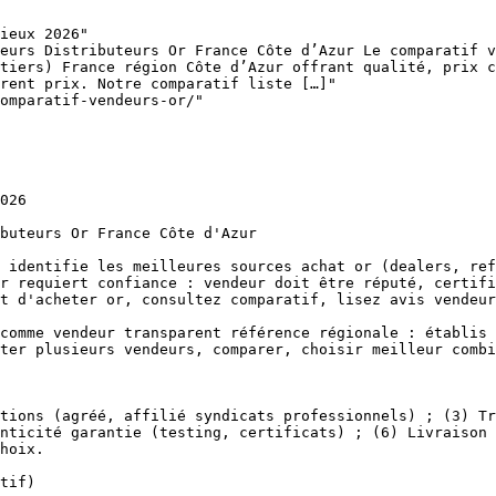
ieux 2026"

eurs Distributeurs Or France Côte d’Azur Le comparatif v
tiers) France région Côte d’Azur offrant qualité, prix c
rent prix. Notre comparatif liste […]"

omparatif-vendeurs-or/"

026

buteurs Or France Côte d'Azur

 identifie les meilleures sources achat or (dealers, ref
r requiert confiance : vendeur doit être réputé, certifi
t d'acheter or, consultez comparatif, lisez avis vendeur
comme vendeur transparent référence régionale : établis 
ter plusieurs vendeurs, comparer, choisir meilleur combi
tions (agréé, affilié syndicats professionnels) ; (3) Tr
nticité garantie (testing, certificats) ; (6) Livraison 
hoix.

tif)
