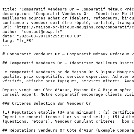
---

title: "Comparatif Vendeurs Or — Comparatif Métaux Préc
description: "Comparatif Vendeurs Or — Identifiez Meill
meilleures sources achat or (dealers, refondeurs, bijou
confiance : vendeur doit être réputé, certifié, transpa
url: "https://maison-or-bijoux-mougins.com/comparatif/c
author: "contact@newp.fr"

date: "2026-03-20T19:25:35+00:00"

lang: "fr_FR"

---

# Comparatif Vendeurs Or — Comparatif Métaux Précieux 2
## Comparatif Vendeurs Or — Identifiez Meilleurs Distri
Le comparatif vendeurs or de Maison Or & Bijoux Mougins
qualité, prix compétitifs, service expertise. Acheter o
vérifiés, affiche prix typiques, services offerts. Avan
Depuis vingt ans Côte d'Azur, Maison Or & Bijoux opère 
conseil expert. Notre comparatif encourage clients visi
### Critères Sélection Bon Vendeur Or

(1) Réputation établie (3+ ans minimum) ; (2) Certifica
Expertise conseil (conseil or vs hard sell) ; (5) Authe
(questions, retours). Vendeur cumulant critères = bon c
## Réputations Vendeurs Or Côte d'Azur (Exemple Compara