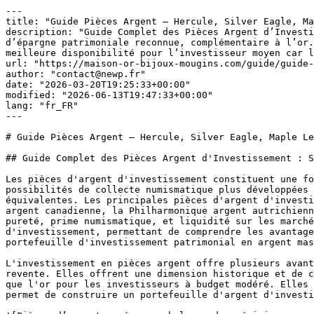
---
title: "Guide Pièces Argent — Hercule, Silver Eagle, Maple Leaf 2026"
description: "Guide Complet des Pièces Argent d’Investissement : Sélection, Valeur et Stratégie d’Achat Les pièces d’argent d’investissement constituent une forme d’épargne patrimoniale reconnue, complémentaire à l’or. Contrairement à l’or, l’argent offre des possibilités de collecte numismatique plus développées et une meilleure disponibilité pour l’investisseur moyen car les prix d’achat sont inférieur aux pièces d’or équivalentes. Les […]"
url: "https://maison-or-bijoux-mougins.com/guide/guide-pieces-argent-investissement/"
author: "contact@newp.fr"
date: "2026-03-20T19:25:33+00:00"
modified: "2026-06-13T19:47:33+00:00"
lang: "fr_FR"
---

# Guide Pièces Argent — Hercule, Silver Eagle, Maple Leaf 2026

## Guide Complet des Pièces Argent d'Investissement : Sélection, Valeur et Stratégie d'Achat

Les pièces d'argent d'investissement constituent une forme d'épargne patrimoniale reconnue, complémentaire à l'or. Contrairement à l'or, l'argent offre des possibilités de collecte numismatique plus développées et une meilleure disponibilité pour l'investisseur moyen car les prix d'achat sont inférieur aux pièces d'or équivalentes. Les principales pièces d'argent d'investissement incluent : les 5 Francs Hercule français historiques, l'American Silver Eagle américain, la Maple Leaf argent canadienne, la Philharmonique argent autrichienne, et la Britannia argent britannique. Chaque pièce offre caractéristiques uniques : poids exact, titrage de pureté, prime numismatique, et liquidité sur les marchés internationaux. Maison Or & Bijoux à Mougins vous propose ce guide exhaustif des principales pièces d'argent d'investissement, permettant de comprendre les avantages comparés, les stratégies optimales d'achat, et les possibilités de diversification pour constituer un portefeuille d'investissement patrimonial en argent massif.

L'investissement en pièces argent offre plusieurs avantages distincts comparé aux lingots d'argent. Les pièces sont mondialement reconnaissables, facilitant la revente. Elles offrent une dimension historique et de collection augmentant leur valeur au-delà du simple contenu argent. Elles sont plus divisibles et accessibles que l'or pour les investisseurs à budget modéré. Elles bénéficient souvent de statuts fiscaux avantageux. Comprendre les caractéristiques de chaque pièce majeure permet de construire un portefeuille d'argent d'investissement adapté à vos objectifs.

![Pièces d’argent pesées sur balance de précision — rachat d’argent à Mougins](/wp-content/uploads/2026/06/achat-argent-mougins.jpeg)

### Les Avantages de l'Investissement en Pièces Argent

Les pièces d'argent d'investissement offrent plusieurs avantages séduisants pour le patrimoine. Premièrement, le prix d'achat est accessible : une pièce American Silver Eagle coûte environ 25 à 35 euros, contre plusieurs centaines d'euros pour une pièce d'or équivalente. Deuxièmement, la divisibilité est excellente : vous pouvez acquérir 10 ou 100 pièces sans engager de capital énorme. Troisièmement, la dimension de collecte est forte : les pièces rares ou d'années spéciales augmentent en valeur. Quatrièmement, l'argent offre liquidité mondiale et reconnaissance universelle. Cinquièmement, l'argent complète efficacement un portefeuille or en offrant diversification métallique. Chez Maison Or & Bijoux à Mougins, nous vous guidons vers la stratégie argent optimale.

## Les Principales Pièces Argent d'Investissement Mondiales

##### Cinq Francs Hercule Français : L'Classique Français Antérieur

Les 5 Francs Hercule sont l'une des plus anciennes pièces d'argent français d'investissement, frappées initialement au 19ème siècle. Ces pièces pèsent 25 grammes et contiennent 23 grammes d'argent pur (900 millièmes de pureté). Le design d'Hercule les rend instantanément reconnaissables aux collectionneurs français. La prime numismatique varie énormément selon l'année : les pièces de 1873 à 1900 sont très recherchées et commandent des primes de 20% à 100% au-dessus du simple contenu argent. Les années plus modernes offrent des primes modérées. L'avantage des 5 Francs Hercule est le contenu argent substantial (23 grammes) avec design prestigieux. Le désavantage est la rareté : les bonnes années sont de plus en plus difficiles à trouver, particulièrement en excellent état de conservation. Pour les collectionneurs français et les investisseurs cherchant l'histoire monétaire française, les 5 Francs Hercule sont exceptionnels.

##### American Silver Eagle Américain : L'Incontournable Mondial

L'American Silver Eagle, créé en 1986 par la Monnaie des États-Unis, pèse une once troy (31,1035 grammes) et contient une once d'argent pur à 999 millièmes de pureté. C'est la pièce d'argent d'investissement la plus populaire mondialement avec des milliards de pièces frappées. L'American Silver Eagle offre une excellente reconnaissabilité : tout investisseur connaît cette pièce. La prime numismatique est généralement très modérée (3% à 8%) car la production est massive. Cependant, les American Silver Eagles des premières années (1986-1990) peuvent avoir une légère prime supplémentaire. L'avantage de l'American Silver Eagle est la pureté maximale (999‰), la production abondante assurant la disponibilité, et la liquidité mondiale exceptionnelle. Le désavantage est la prime numismatique très faible : vous achetez essentiellement le contenu argent pur sans valeur additionnelle majeure. Pour les investisseurs cherchant l'argent d'investissement pur avec liquidité mondiale, l'American Silver Eagle est optimal.

##### Maple Leaf Argent Canadienne : L'Excellence Canadienne Argentée

La Maple Leaf argent canadienne, créée en 1988 par la Monnaie royale canadienne, pèse une once troy (31,1035 grammes) et contient une once d'argent pur à 999,9 millièmes de pureté. La Maple Leaf argent offre la même pureté exceptionnelle que sa version or. Le design maple leaf facilite l'identification instantanée. La prime numismatique est modérée (5% à 10%) car la production est importante mais plus limitée que l'American Silver Eagle. Les Maple Leaf des années anciennes (1988-2000) peuvent avoir une prime légèrement supérieure. L'avantage de la Maple Leaf argent est la pureté maximale (999,9‰) et le design prestigieux canadien. Pour les investisseurs canadiens ou cherchant la diversité nord-américaine d'argent, la Maple Leaf argent est excellente.

##### Philharmonique Argent Autrichienne : L'Européenne de Prestige

La Philharmonique argent autrichienne, créée en 2008 par la Monnaie d'Autriche, pèse une once troy (31,1035 grammes) et contient une once d'argent pur à 999 millièmes de pureté. La Philharmonique argent présente le même design artistique que sa version or : l'orgue de Vienne et les musiciens. Le design distinctif augmente l'attrait esthétique et la collectibilité. La prime numismatique est modérée (5% à 12%) car la production est plus limitée que l'American Silver Eagle ou la Maple Leaf. La Philharmonique argent offre excellent équilibre : pureté maximale, design prestige, et prime numismatique raisonnable. Pour les investisseurs européens ou cherchant l'art dans leurs pièces d'argent, la Philharmonique argent est idéale.

##### Britannia Argent Britannique : Le Gage Britannique

La Britannia argent britannique, créée en 1997, pèse une once troy (31,1035 grammes) et contient une once d'argent pur à 999 millièmes de pureté. La Britannia présente la déesse Britannia, symbole de Grande-Bretagne, offrant design prestigieux et reconnaissabilité britannica. La prime numismatique est modérée (5% à 10%) car la production est importante mais moins massive que l'American Silver Eagle. La Britannia argent offre pureté maximale avec dimension britannique historique et prestige royal. Pour les investisseurs britanniques ou cherchant la diversité européenne d'argent, la Britannia est excellente.

##### Pièces Argent Anciennes Rares : Valeur Numismatique Extrême

Au-delà des pièces modernes d'investissement standard, les pièces d'argent anciennes et rares offrent potentiel numismatique extraordinaire. Les francs d'argent français antérieurs (Hercule, différents règnes), les couronnes d'argent britanniques victorienne, les pesos d'argent espagnols, et les thalers d'argent autrichiens représentent des objets de collection majeurs. Ces pièces anciennes requièrent expertise spécialisée pour authentication et évaluation car les primes peuvent être exceptionnelles : une rare couronne britannique victorienne peut valoir 500% au-dessus du simple contenu argent. Pour les collectionneurs sérieux, les pièces anciennes d'argent offrent profondeur historique et potentiel d'appréciation remarquable. Chez Maison Or & Bijoux à Mougins, nos experts authentifient et évaluent précisément les pièces anciennes rares.

### Comprendre les Primes Numismatiques en Argent

La prime numismatique sur les pièces d'argent est généralement inférieure à celle de l'or car l'argent était produit en énormes quantités historiquement. Les pièces d'argent modernes standard (American Eagle, Maple Leaf, Philharmonique) offrent des primes de 3% à 12%. Les pièces d'argent anciennes peuvent avoir des primes beaucoup plus élevées : 50% à 500% selon la rareté et la demande de collection. Un American Silver Eagle courant d'année commune se vend avec une prime de seulement 3% à 5%. Un 5 Francs Hercule rare d'une année très demandée peut commander 100% ou plus de prime. Cette variation rend les pièces d'argent anciennes potentiellement plus profitables pour le collecteur, mais requiert expertise pour évaluation correcte. Chez Maison Or & Bijoux à Mougins, nous évaluons précisément chaque pièce selon ses caractéristiques et le marché actuel.

| Pièce d'Argent | Poids | Argent Pur | Pureté | Pays Émetteur | Prime Typique | Disponibilité |
|---|---|---|---|---|---|---|
| 5 Francs Hercule | 25g | 23g | 900‰ | France | 20-100%+ | Modérée (années rares) |
| American Silver Eagle | 31,1g | 3