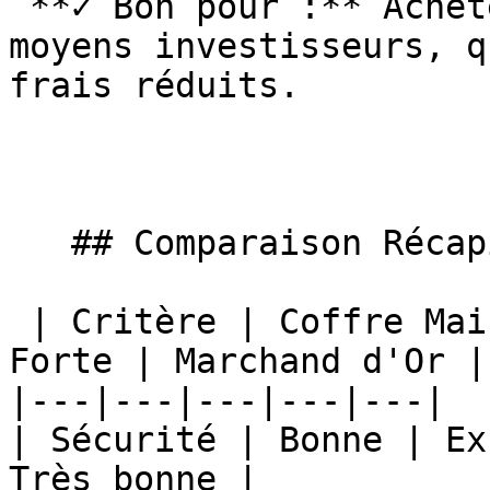
 **✓ Bon pour :** Acheteurs réguliers, petits à 
moyens investisseurs, q
frais réduits.

   ## Comparaison Récapitulative

 | Critère | Coffre Maison | Banque | Chambre 
Forte | Marchand d'Or |

|---|---|---|---|---|

| Sécurité | Bonne | Ex
Très bonne |
