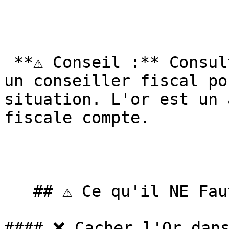
 **⚠️ Conseil :** Consultez un expert-comptable ou 
un conseiller fiscal po
situation. L'or est un 
fiscale compte.

   ## ⚠️ Ce qu'il NE Faut PAS Faire

#### ❌ Cacher l'Or dans