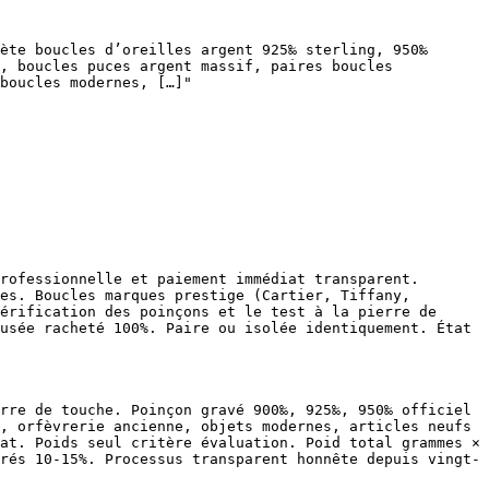
ète boucles d’oreilles argent 925‰ sterling, 950‰ 
, boucles puces argent massif, paires boucles 
boucles modernes, […]"

rofessionnelle et paiement immédiat transparent. 
es. Boucles marques prestige (Cartier, Tiffany, 
érification des poinçons et le test à la pierre de 
usée racheté 100%. Paire ou isolée identiquement. État 
rre de touche. Poinçon gravé 900‰, 925‰, 950‰ officiel 
, orfèvrerie ancienne, objets modernes, articles neufs 
at. Poids seul critère évaluation. Poid total grammes × 
rés 10-15%. Processus transparent honnête depuis vingt-