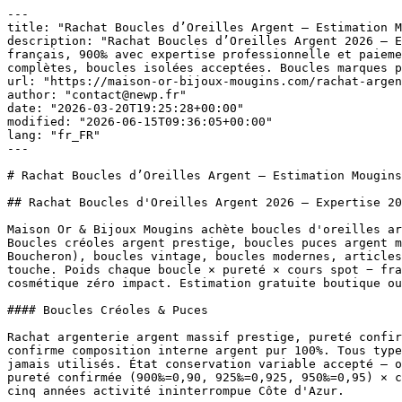
---

title: "Rachat Boucles d’Oreilles Argent — Estimation M
description: "Rachat Boucles d’Oreilles Argent 2026 — E
français, 900‰ avec expertise professionnelle et paieme
complètes, boucles isolées acceptées. Boucles marques p
url: "https://maison-or-bijoux-mougins.com/rachat-argen
author: "contact@newp.fr"

date: "2026-03-20T19:25:28+00:00"

modified: "2026-06-15T09:36:05+00:00"

lang: "fr_FR"

---

# Rachat Boucles d’Oreilles Argent — Estimation Mougins
## Rachat Boucles d'Oreilles Argent 2026 — Expertise 20
Maison Or & Bijoux Mougins achète boucles d'oreilles ar
Boucles créoles argent prestige, boucles puces argent m
Boucheron), boucles vintage, boucles modernes, articles
touche. Poids chaque boucle × pureté × cours spot − fra
cosmétique zéro impact. Estimation gratuite boutique ou
#### Boucles Créoles & Puces

Rachat argenterie argent massif prestige, pureté confir
confirme composition interne argent pur 100%. Tous type
jamais utilisés. État conservation variable accepté — o
pureté confirmée (900‰=0,90, 925‰=0,925, 950‰=0,95) × c
cinq années activité ininterrompue Côte d'Azur.
