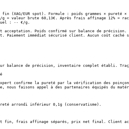
 fin (XAG/EUR spot). Formule : poids grammes × pureté × 
/g = valeur brute 60,13€. Après frais affinage 12% = rac
uel : -- €/g.

t acceptation. Poids confirmé sur balance de précision. 
t. Paiement immédiat sécurisé client. Aucun coût caché s
ur balance de précision, inventaire complet établi. Traç
é

xpert confirme la pureté par la vérification des poinçon
e, nous faisons appel à des partenaires équipés du matér
reté arrondi inférieur 0,1g (conservatisme).

t fin, frais affinage séparés, prix net final. Client ac