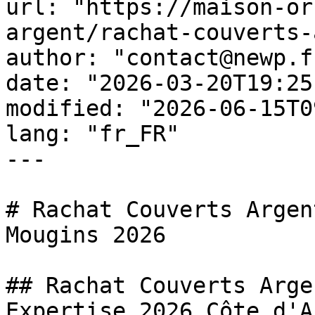
url: "https://maison-or
argent/rachat-couverts-
author: "contact@newp.fr
date: "2026-03-20T19:25
modified: "2026-06-15T0
lang: "fr_FR"

---

# Rachat Couverts Argen
Mougins 2026

## Rachat Couverts Arge
Expertise 2026 Côte d'Az