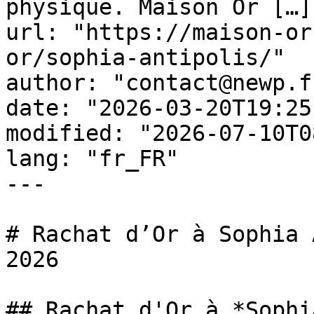
physique. Maison Or […]"
url: "https://maison-or
or/sophia-antipolis/"

author: "contact@newp.fr
date: "2026-03-20T19:25
modified: "2026-07-10T0
lang: "fr_FR"

---

# Rachat d’Or à Sophia 
2026

## Rachat d'Or à *Sophi