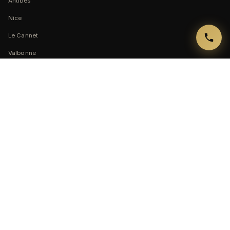
Antibes
Nice
Le Cannet
Valbonne
Mandelieu-la-Napoule
Sophia Antipolis
Vallauris
Biot
Peymeinade
Contact
ADRESSE
1198 avenue de Font-Roubert
06250 Mougins
Côte d’Azur, France
TÉLÉPHONE