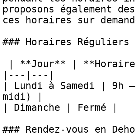
proposons également des
ces horaires sur demande
### Horaires Réguliers

 | **Jour** | **Horaires** |

|---|---|

| Lundi à Samedi | 9h —
midi) |

| Dimanche | Fermé |

### Rendez-vous en Deho