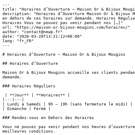
---

title: "Horaires d’Ouverture — Maison Or & Bijoux Mougi
description: "Horaires d’Ouverture Maison Or & Bijoux M
en dehors de ces horaires sur demande. Horaires Régulie
Horaires Vous ne pouvez pas venir pendant nos […]"

url: "https://maison-or-bijoux-mougins.com/horaires/"

author: "contact@newp.fr"

date: "2026-03-20T13:21:12+00:00"

lang: "fr_FR"

---

# Horaires d’Ouverture — Maison Or & Bijoux Mougins

## Horaires d’Ouverture

Maison Or & Bijoux Mougins accueille ses clients pendan
demande.

### Horaires Réguliers

 | **Jour** | **Horaires** |

|---|---|

| Lundi à Samedi | 9h — 19h (sans fermeture le midi) |

| Dimanche | Fermé |

### Rendez-vous en Dehors des Horaires

Vous ne pouvez pas venir pendant nos heures d’ouverture
meilleures conditions.
