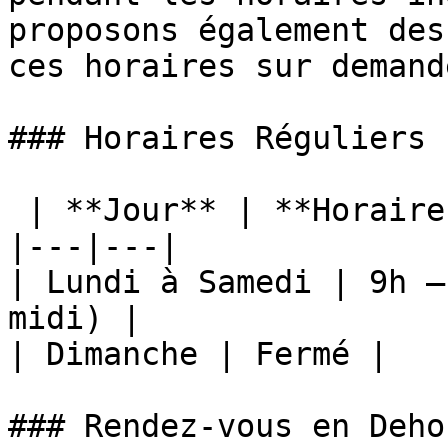
proposons également des
ces horaires sur demande
### Horaires Réguliers

 | **Jour** | **Horaires** |

|---|---|

| Lundi à Samedi | 9h —
midi) |

| Dimanche | Fermé |

### Rendez-vous en Deho