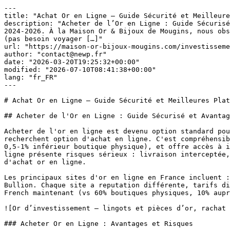
---
title: "Achat Or en Ligne — Guide Sécurité et Meilleures Plateformes 2026"
description: "Acheter de l’Or en Ligne : Guide Sécurisé et Avantages vs Boutique Physique Acheter de l’or en ligne est devenu option standard pour investisseurs en 2024-2026. À la Maison Or & Bijoux de Mougins, nous observons que ~40% de nos clients recherchent option d’achat en ligne. C’est compréhensible : c’est plus commode (pas besoin voyager […]"
url: "https://maison-or-bijoux-mougins.com/investissement-or/achat-or-en-ligne/"
author: "contact@newp.fr"
date: "2026-03-20T19:25:32+00:00"
modified: "2026-07-10T08:41:38+00:00"
lang: "fr_FR"
---

# Achat Or en Ligne — Guide Sécurité et Meilleures Plateformes 2026

## Acheter de l'Or en Ligne : Guide Sécurisé et Avantages vs Boutique Physique

Acheter de l'or en ligne est devenu option standard pour investisseurs en 2024-2026. À la Maison Or & Bijoux de Mougins, nous observons que ~40% de nos clients recherchent option d'achat en ligne. C'est compréhensible : c'est plus commode (pas besoin voyager à boutique), potentiellement moins onéreux (marges en ligne souvent 0,5-1% inférieur boutique physique), et offre accès à inventory beaucoup plus large (possibilité comparer 1000s lingots/pièces instantanément). Cependant, achat en ligne présente risques sérieux : livraison interceptée, contrefaçons reçues, impossibilité inspection physique avant achat. Cet article guide le processus sécuriser d'achat or en ligne.

Les principaux sites d'or en ligne en France incluent : Gold.fr, Or.fr, Lingots.fr, Bullion-Vault, Goldrepublic, et internationalement Agora Metals, APMEX, JM Bullion. Chaque site a reputation différente, tarifs différents, processus livraison différents. L'achat en ligne d'or représente probablement 30-40% du marché or French maintenant (vs 60% boutiques physiques, 10% auprès banques). C'est secteur légitime mais demandant prudence.

![Or d’investissement — lingots et pièces d’or, rachat au cours du jour](/wp-content/uploads/images/categories/2-or-investissement.jpg)

### Acheter Or en Ligne : Avantages et Risques

Avantages achat online : (1) Marges légèrement réduites (0,5-1% moins) comparé boutique. (2) Choix énorme (1000s produits vs 100s boutique). (3) Comparaison instantanée prix entre sites. (4) Convenance (pas déplacement). (5) Accès avis clients (notes sites, commentaires utilisateurs). (6) Prix affichés transparents (zéro négociation hidden). Inconvénients : (1) Risque livraison interceptée par criminels (or très convoité). (2) Impossible inspecter physiquement avant achat. (3) Contrefaçons possibles (vendeur peu scrupuleux). (4) Délai livraison (généralement 3-7 jours) vs immédiat boutique. (5) Frais livraison/assurance supplémentaires (10-50€ selon montant). (6) Service client moins accessible (chat/email vs personne à personne). Résumé : achat online économise 1-2% prix mais ajoute stress livraison + risques qualité. Boutique physique coûte plus cher mais offre sécurité + inspection + service immédiat.

 

## Processus Sécurisé d'Achat Or en Ligne

##### Étape 1 : Choix Plateforme Fiable

Recherchez site avec : (1) Certification Société Française Assurance (SFOA) ou équivalent Europe. (2) Enregistrement Tracfin (déclaration CNF). (3) Avis clients 4+/5 sur Google/Trustpilot. (4) Histoire 10+ ans (sites trop jeunes = risque). (5) Assurance livraison incluse. (6) Politique remboursement claire (30 jours retour gratuit). Gold.fr, Bullion-Vault, Goldrepublic = bonnes options Europe. Éviter sites obscurs, zéro avis, promises rendements impossibles.

##### Étape 2 : Comparaison Prix et Marges

Avant achat, consultez cours spot or du jour (lbma-gold.com, kitco.com). Puis comparez offres plusieurs sites. Exemple : or spot 60€/g. Site A lingot 50g = 51,50€/g (marge 1,50€/g). Site B = 51€/g (marge 0€, donc mauvais deal, suspicious pricing). Site C = 52€/g (marge 2€/g = élevé). Généralement sites online offrent 1-2€/g margin (vs 2-4€ boutique). Mais comparer EXACT produit (même poids, pureté, marque).

##### Étape 3 : Vérifier Authentification

Avant commander, demander site : (1) Produits accompagnés d'un certificat de refinery reconnue ? (2) Certificat authentification inclus ? (3) Numéro série pour vérification base données ? (4) Quels contrôles (poinçons, pesée sur balance de précision) sont effectués ? Bonnes sites répondent clairement. Si site refuse information = RED FLAG.

##### Étape 4 : Vérifier Assurance Livraison

Assurance livraison est CRITIQUE pour or online. Montants élevés (>5000€) nécessitent assurance complète couverture. Demander site : (1) Assurance incluse ou supplémentaire ? (2) Quel coût assurance ? (3) Couverture 100% valeur ? (4) Délai remboursement sinistre ? (5) Livreur spécialisé ou DHL/GLS standard ? Sites sérieux : Garda, Brink's assurance oro livraison (coût ~0,5-1% assurance). Sites sketchy : livraison standard (no assurance = risque énorme).

##### Étape 5 : Processus Paiement Sécurisé

Utiliser : (1) Virement bancaire (plus sûr, traçable). (2) Carte crédit (protection chargeback si problème). Éviter : (1) Espèces/cryptomonnaie (zéro trace, zéro protection). (2) Western Union/Money Gram (rapide mais zéro protection). (3) Paiement personnes (paypal friends & family = zéro protection). Site devrait offrir options multiples paiement. Virement bancaire ideal : traçabilité complète, preuves si dispute.

##### Étape 6 : Suivi Livraison et Inspection

Une fois command confirmée : (1) Demander numéro suivi livraison. (2) Tracker colis à chaque étape (en route, arrivé, signature). (3) À reception : ouvrir colis IMMÉDIATEMENT. (4) Compter lingots/pièces (corresponde à commande ?). (5) Peser chaque lingot (poids correct vs certificat ?). (6) Inspecter visuellement (gravure OK ? couleur OK ? apparence OK ?). (7) En cas de doute, faire vérifier la pièce par un professionnel. (8) Signer "bon réception" seulement après inspection complet OK. Zéro inspection risquée = problèmes découverts après = vendeur refuse retour.

##### Frais Cachés à Considérer

Prix annoncé online est souvent HORS : (1) Livraison (5-30€ selon montant/speed). (2) Assurance (0,3-1% selon value). (3) Potentielles frais douane/TVA si import (rare EU→EU mais possible non-UE). (4) Certificats d'authenticité (généralement inclus mais vérifier). (5) Frais virement bancaire (rarement appliqués online). Total coûts réels peuvent être 2-3% plus que prix "spot" annoncé. Lire fine print.

##### Réclamation et Protection Client

Si colis arrivé endommagé / contrefait / incomplet : (1) Photographier everything avant ouverture (colis intact, joints, etc.). (2) Ouvrir colis en presence témoins ou caméra (preuve). (3) Contacter vendeur IMMÉDIATEMENT avec photos. (4) Demander retour + remboursement dans 14 jours (droit UE). (5) Si refus vendeur : contacter Banque Consommateurs France, déposer réclamation carte crédit (chargeback), signaler plainte gendarmerie fraude. Bonnes sites acceptent retours sans question. Sites sketchy refusent = signe arnaque.

## FAQ : Acheter Or en Ligne

### Acheter or en ligne moins cher que boutique ?

▼

Potentiellement 1-2% moins cher (marges réduites online). Cependant, ajouter frais livraison (5-20€) + assurance (0,3-1%) = peut annuler avantage. Net : online ~0-1,5% meilleur prix vs boutique physique, mais avec inconvénient livraison.

 

### Risque arnaque acheter or en ligne ?

▼

Oui, risque existe. Recherchez sites établis (10+ ans), certification SFOA, avis 4+/5 sur Google. Vérifier que les produits sont accompagnés d'un certificat de refinery reconnue. Demander inspection avant finaliser. Utiliser virement + assurance livraison. Risque minimal sites réputés (Gold.fr, Bullion-Vault), risque élevé sites obscurs.

 

### Assurance livraison incluse online ?

▼

Dépend site. Bonnes sites : assurance incluse. Mauvaises : assurance supplémentaire 0,5-1% (optionnelle, mais DEMANDE l'ajouter obligatoirement). Pour 5000€+ or : assurance OBLIGATOIRE. Coûts raisonnables (~25-50€ pour 5000€).

 

### Qu'advient-il si livraison interceptée / perdue ?

▼

Si assurance incluse : vendeur rembourse ou renvoie immédiatement. Si zéro assurance : généralement vendeur refuse responsabilité (une fois colis parti, c'est votre problème). C'est risque MAJOR de online. TOUJOURS ajouter assurance pour montants >1000€.

 

### Comment vérifier or authentique après réception online ?

▼

Immédiatement à réception : (1) Peser lingot (balance de précision ±0,01g). (2) Comparer poids vs certificat. (3) Inspecter visuellement. (4) En cas de doute, faire vérifier la pièce auprès d'une maison or locale (~50€). (5) Ne pas garder or si les contrôles échouent = contact vendeur retour immédiatement.

 

### Quel site online or recommandé en France ?

▼

Gold.fr (français, établi, avis OK), Bullion-Vault (UK-based, très fiable, EU-wide), Goldrepublic (suisse, réputé). Éviter : sites moins de 5 ans d'existence, zéro avis clients, pricing impossible (trop cher/trop bon marché suspect).

 

### Online vs boutique physique Mougins : quelle différence ?

▼

Online : 1-2% meilleur prix, mais risque livraison + frais assurance. Boutique Mougins (Maison Or & Bijoux) : prix légèrement plus cher, mais sécurité maximale (inspection immédiate, service expert, reconvention facile, conseil gratuit). Pour montants petits (10000€) : boutique physique recommandée (paix mental vaut plus que 1-2% prix).

 

### Fiscalité achat or online même que boutique ?

▼

Oui, fiscalité identique. Online ou boutique : monnaies exonérées TVA bénéficie exonération, lingots avec TVA supportent TVA, plus-values imposées identiquement. Zéro différence fiscale.

 

### Puis-je retourner or acheté online si change avis ?

▼

Droit retrait EU = 14 jours retour sans frais si changement avis. Cependant, vendeur peut refuser retour si lingot a été modifié physiquement (rayé, endommagé). "Droit retrait" s'applique produit intact. Lisez politique retour site avant achat.

 

 

## Recommandation Finale : Online vs Boutique Physique

Pour investiss