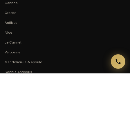
Cannes
Grasse
Antibes
Nice
Le Cannet
Valbonne
Mandelieu-la-Napoule
Sophia Antipolis
Vallauris
Biot
Peymeinade
Contact
ADRESSE