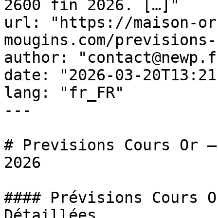
2600 fin 2026. […]"

url: "https://maison-or
mougins.com/previsions-
author: "contact@newp.fr
date: "2026-03-20T13:21
lang: "fr_FR"

---

# Previsions Cours Or —
2026

#### Prévisions Cours O
Détaillées
