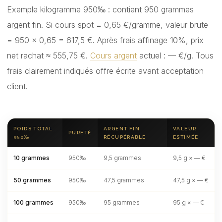
Exemple kilogramme 950‰ : contient 950 grammes
argent fin. Si cours spot = 0,65 €/gramme, valeur brute
= 950 × 0,65 = 617,5 €. Après frais affinage 10%, prix
net rachat ≈ 555,75 €.
Cours argent
actuel :
—
€/g. Tous
frais clairement indiqués offre écrite avant acceptation
client.
POIDS TOTAL
ARGENT FIN
VALEUR
PURETÉ
950‰
RÉCUPÉRABLE
ESTIMÉE
10 grammes
950‰
9,5 grammes
9,5 g ×
—
€
50 grammes
950‰
47,5 grammes
47,5 g ×
—
€
100 grammes
950‰
95 grammes
95 g ×
—
€