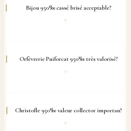
exactement même prix service complet
Bijou 950‰ cassé brisé acceptable?
poids pureté identiques. Manque
▼
couverts = pas pénalité rachat métal.
Chaque pièce présente valorisée poids
fin total.
Oui complètement. Article cassé,
incomplet, détaché 950‰ racheté
Orfèvrerie Puiforcat 950‰ très valorisé?
100%. Tout fragment 950‰ valorisé
▼
poids fin exact. Refonte réparera
complètement. État cosmétique zéro
impact.
Oui absolument. Puiforcat 950‰ très
recherché collectionneurs mondiaux,
Christofle 950‰ valeur collector importan?
prestige international inégalé. Service
▼
Puiforcat peut valoir 30-50% au-delà