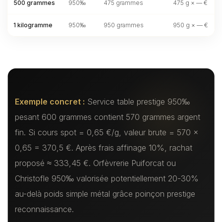
500 grammes
950‰
475 grammes
475 g ×
—
€
1 kilogramme
950‰
950 grammes
950 g ×
—
€
Exemple concret :
Service table prestige 950‰
pesant 600 grammes contient 570 grammes argent
fin. Si cours spot = 0,65 €/g, valeur brute = 570 ×
0,65 = 370,5 €. Après frais affinage 10%, rachat
proposé ≈ 333,45 €. Orfèvrerie Puiforcat ou
Christofle 950‰ valorisée potentiellement 20-30%
au-delà poids simple métal grâce poinçon prestige
reconnaissance.