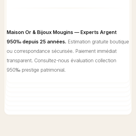
Correspondance : réception 24h,
analyse 24h, offre écrite rapide,
paiement 24-48h acceptation. Total
Maison Or & Bijoux Mougins — Experts Argent
processus 3-5 jours. Offre valide 7
950‰ depuis 25 années.
Estimation gratuite boutique
jours sauf cours spot ↑5%+.
ou correspondance sécurisée. Paiement immédiat
transparent. Consultez-nous évaluation collection
950‰ prestige patrimonial.